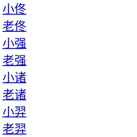
小佟
老佟
小强
老强
小诸
老诸
小羿
老羿