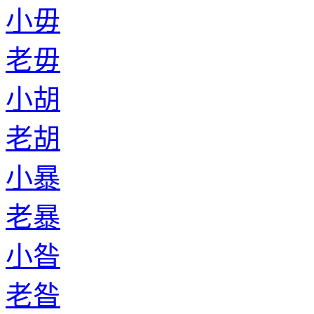
小毋
老毋
小胡
老胡
小暴
老暴
小昝
老昝