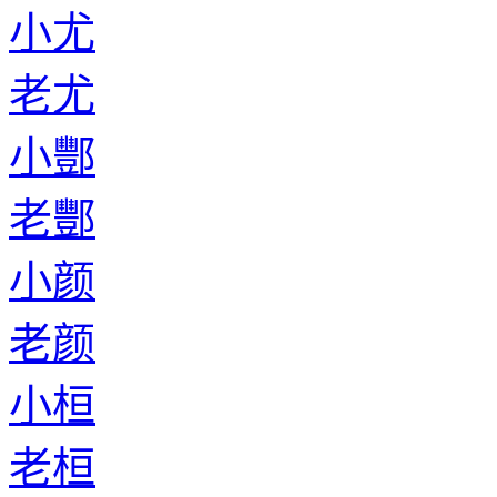
小尤
老尤
小酆
老酆
小颜
老颜
小桓
老桓