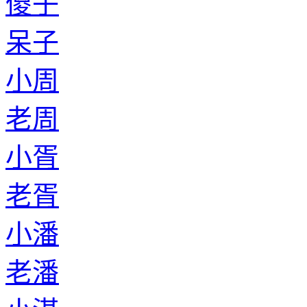
傻子
呆子
小周
老周
小胥
老胥
小潘
老潘