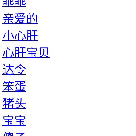
乖乖
亲爱的
小心肝
心肝宝贝
达令
笨蛋
猪头
宝宝