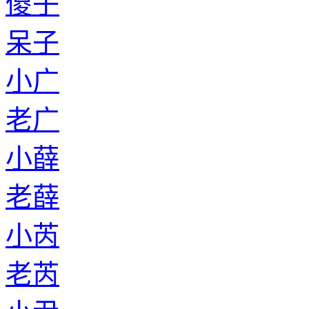
傻子
呆子
小广
老广
小薛
老薛
小芮
老芮