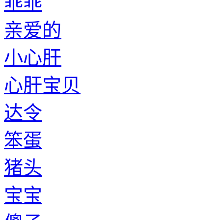
乖乖
亲爱的
小心肝
心肝宝贝
达令
笨蛋
猪头
宝宝