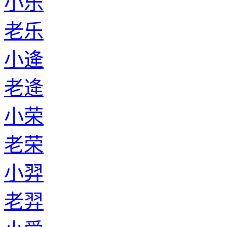
小乐
老乐
小逄
老逄
小荣
老荣
小羿
老羿