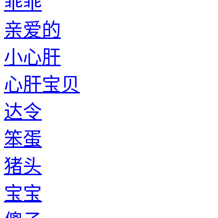
乖乖
亲爱的
小心肝
心肝宝贝
达令
笨蛋
猪头
宝宝