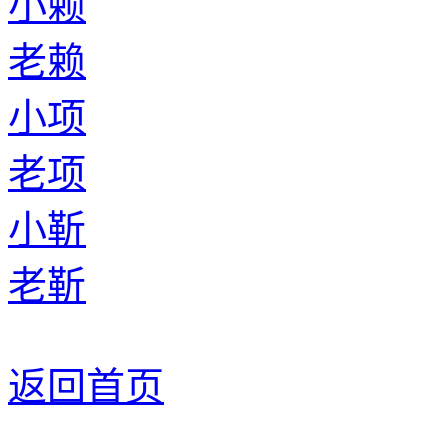
小赖
老赖
小项
老项
小靳
老靳
返回首页