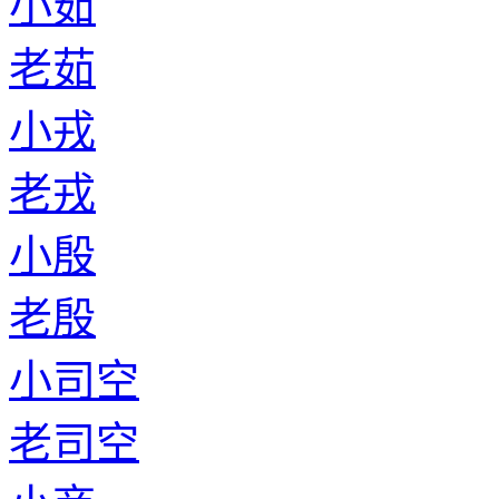
小茹
老茹
小戎
老戎
小殷
老殷
小司空
老司空