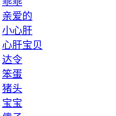
乖乖
亲爱的
小心肝
心肝宝贝
达令
笨蛋
猪头
宝宝