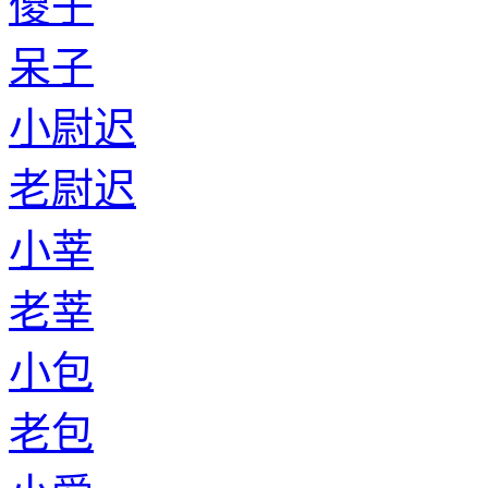
傻子
呆子
小尉迟
老尉迟
小莘
老莘
小包
老包