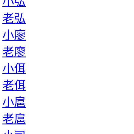
小弘
老弘
小廖
老廖
小佴
老佴
小扈
老扈