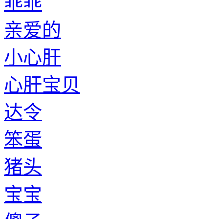
乖乖
亲爱的
小心肝
心肝宝贝
达令
笨蛋
猪头
宝宝