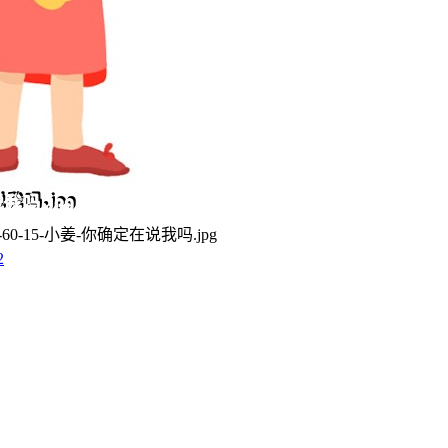
0-60-15-小姜-你确定在说我吗.jpg
2