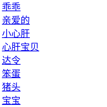
乖乖
亲爱的
小心肝
心肝宝贝
达令
笨蛋
猪头
宝宝