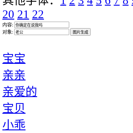
其他字体：
1
2
3
4
5
6
7
8
20
21
22
内容:
对象:
宝宝
亲亲
亲爱的
宝贝
小乖