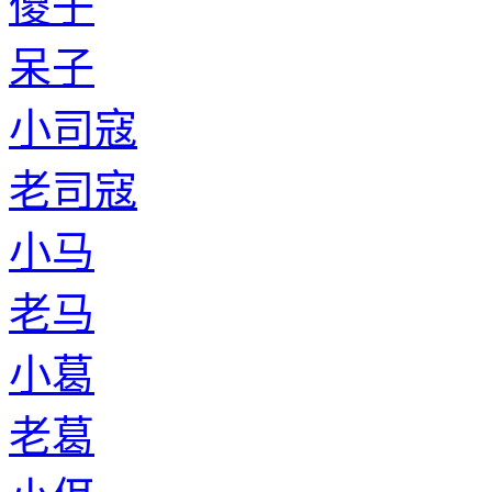
傻子
呆子
小司寇
老司寇
小马
老马
小葛
老葛