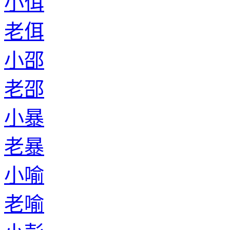
小佴
老佴
小邵
老邵
小暴
老暴
小喻
老喻