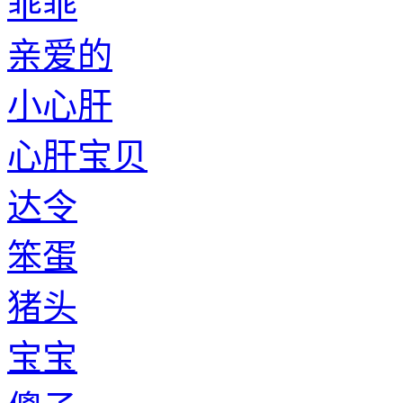
乖乖
亲爱的
小心肝
心肝宝贝
达令
笨蛋
猪头
宝宝