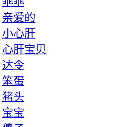
乖乖
亲爱的
小心肝
心肝宝贝
达令
笨蛋
猪头
宝宝