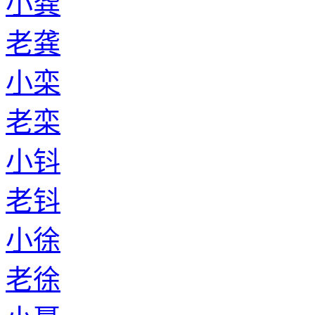
小龚
老龚
小栾
老栾
小钭
老钭
小徐
老徐