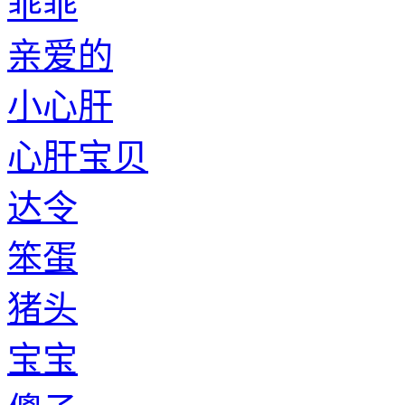
乖乖
亲爱的
小心肝
心肝宝贝
达令
笨蛋
猪头
宝宝