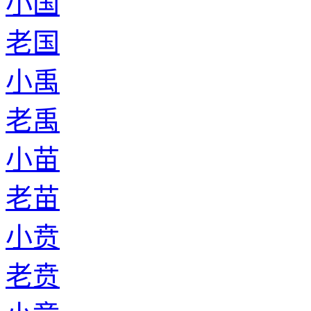
小国
老国
小禹
老禹
小苗
老苗
小贲
老贲