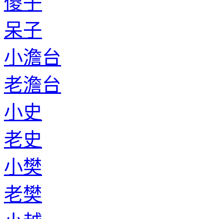
傻子
呆子
小澹台
老澹台
小史
老史
小樊
老樊