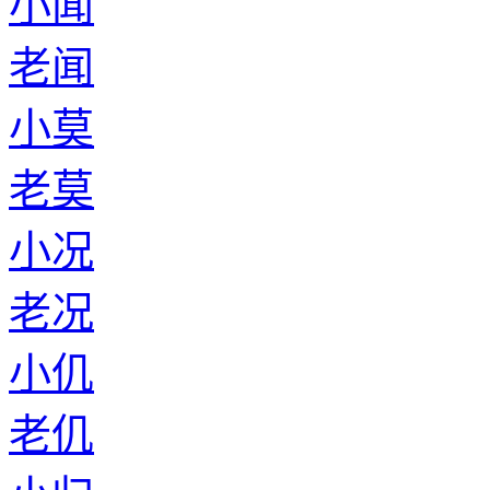
小闻
老闻
小莫
老莫
小况
老况
小仉
老仉