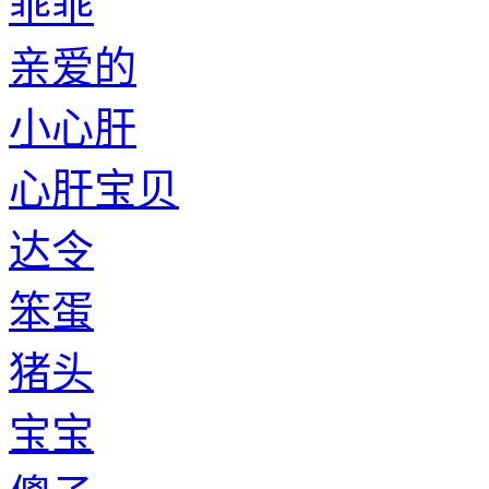
乖乖
亲爱的
小心肝
心肝宝贝
达令
笨蛋
猪头
宝宝