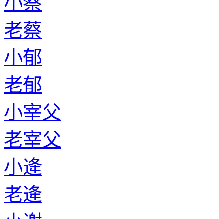
小蔡
老蔡
小郁
老郁
小宰父
老宰父
小逄
老逄