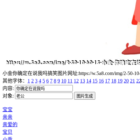
小金你确定在说我吗搞笑图片网址:https://w.5a8.com/img/2-50-1
其他字体：
1
2
3
4
5
6
7
8
9
10
11
12
13
14
15
16
17
18
19
20
21
2
内容:
对象:
宝宝
亲亲
亲爱的
宝贝
小乖