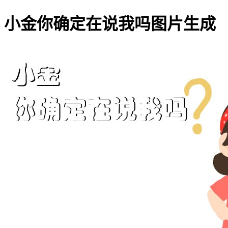
小金你确定在说我吗图片生成