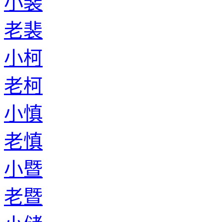
小裴
老裴
小柯
老柯
小慎
老慎
小暨
老暨