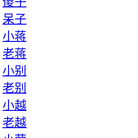
傻子
呆子
小蒋
老蒋
小别
老别
小越
老越