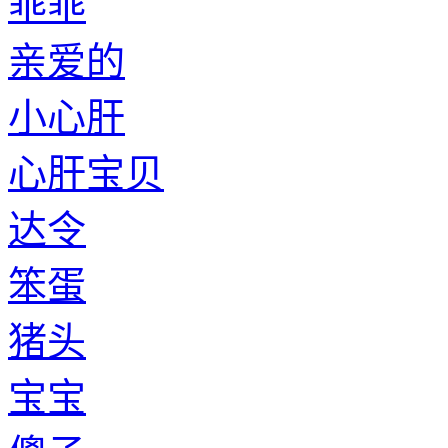
乖乖
亲爱的
小心肝
心肝宝贝
达令
笨蛋
猪头
宝宝