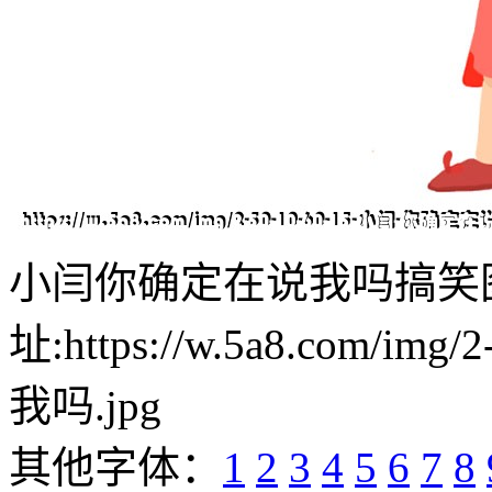
小闫你确定在说我吗搞笑
址:https://w.5a8.com/i
我吗.jpg
其他字体：
1
2
3
4
5
6
7
8