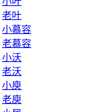
小叶
老叶
小慕容
老慕容
小沃
老沃
小庾
老庾