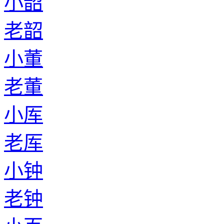
小韶
老韶
小董
老董
小厍
老厍
小钟
老钟