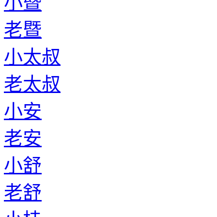
小暨
老暨
小太叔
老太叔
小安
老安
小舒
老舒