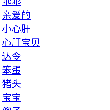
乖乖
亲爱的
小心肝
心肝宝贝
达令
笨蛋
猪头
宝宝