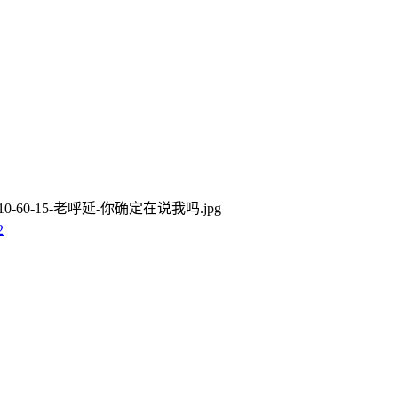
-10-60-15-老呼延-你确定在说我吗.jpg
2