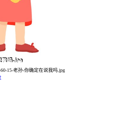
0-60-15-老孙-你确定在说我吗.jpg
2