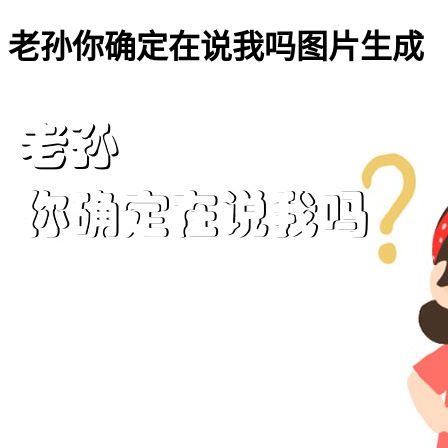
老孙你确定在说我吗图片生成