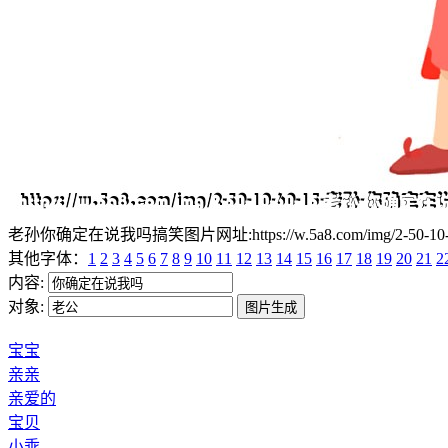
老孙你确定在说我吗搞笑图片网址:https://w.5a8.com/img/2-50-1
其他字体：
1
2
3
4
5
6
7
8
9
10
11
12
13
14
15
16
17
18
19
20
21
2
内容:
对象:
宝宝
亲亲
亲爱的
宝贝
小乖