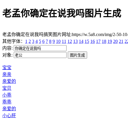
老孟你确定在说我吗图片生成
老孟你确定在说我吗搞笑图片网址:https://w.5a8.com/img/2-50-1
其他字体：
1
2
3
4
5
6
7
8
9
10
11
12
13
14
15
16
17
18
19
20
21
2
内容:
对象:
宝宝
亲亲
亲爱的
宝贝
小乖
乖乖
亲爱的
小心肝