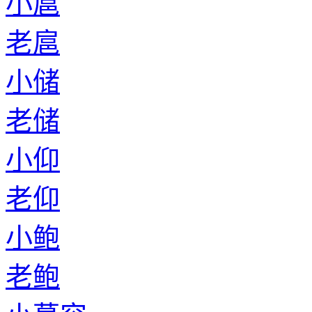
小扈
老扈
小储
老储
小仰
老仰
小鲍
老鲍