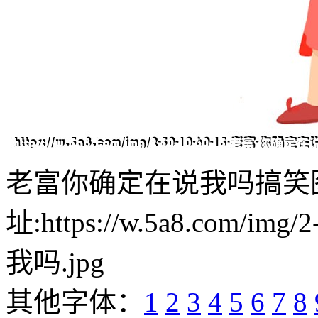
老富你确定在说我吗搞笑
址:https://w.5a8.com/i
我吗.jpg
其他字体：
1
2
3
4
5
6
7
8