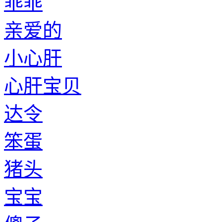
乖乖
亲爱的
小心肝
心肝宝贝
达令
笨蛋
猪头
宝宝