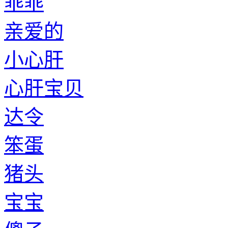
乖乖
亲爱的
小心肝
心肝宝贝
达令
笨蛋
猪头
宝宝