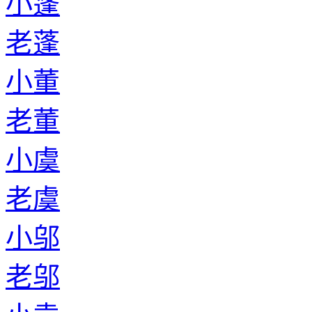
小蓬
老蓬
小董
老董
小虞
老虞
小邬
老邬