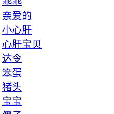
乖乖
亲爱的
小心肝
心肝宝贝
达令
笨蛋
猪头
宝宝