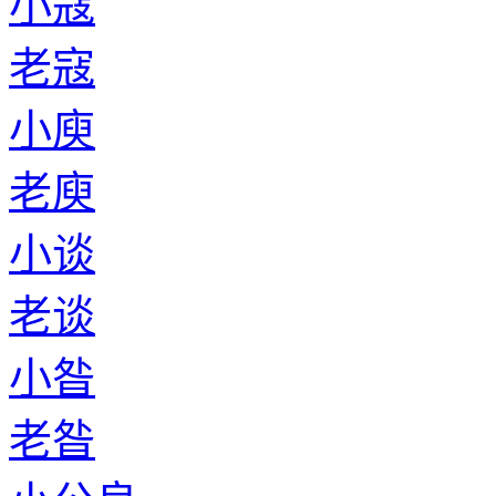
小寇
老寇
小庾
老庾
小谈
老谈
小昝
老昝