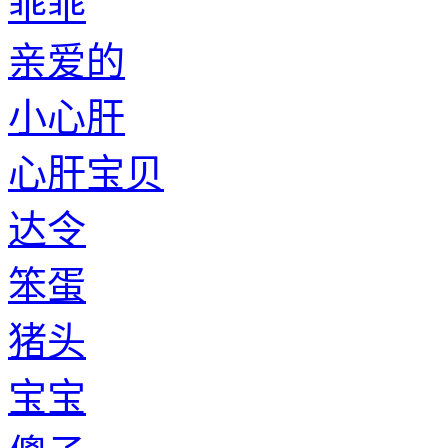
乖乖
亲爱的
小心肝
心肝宝贝
达令
笨蛋
猪头
宝宝