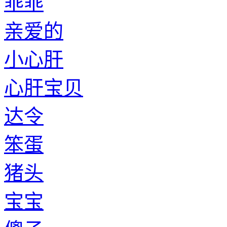
乖乖
亲爱的
小心肝
心肝宝贝
达令
笨蛋
猪头
宝宝