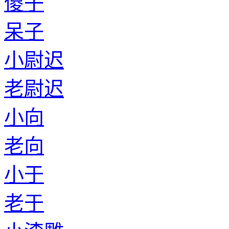
傻子
呆子
小尉迟
老尉迟
小向
老向
小于
老于