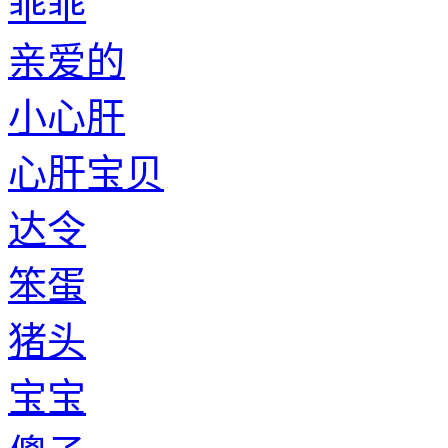
乖乖
亲爱的
小心肝
心肝宝贝
达令
笨蛋
猪头
宝宝