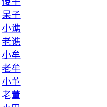
傻子
呆子
小谯
老谯
小牟
老牟
小董
老董