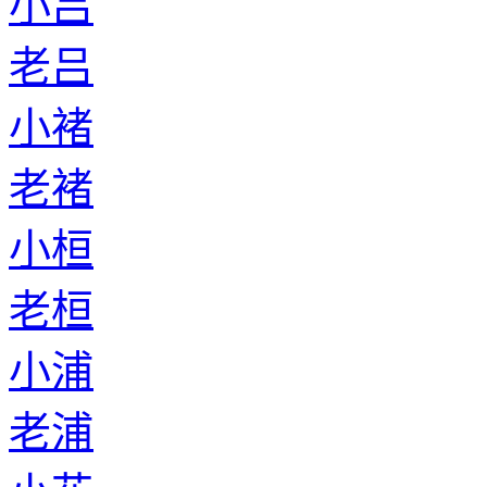
小吕
老吕
小褚
老褚
小桓
老桓
小浦
老浦