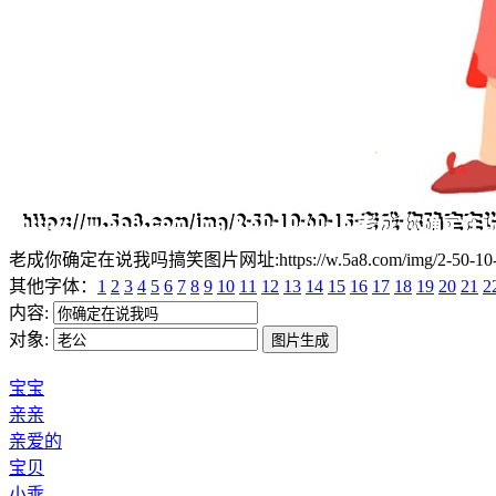
老成你确定在说我吗搞笑图片网址:https://w.5a8.com/img/2-50-1
其他字体：
1
2
3
4
5
6
7
8
9
10
11
12
13
14
15
16
17
18
19
20
21
2
内容:
对象:
宝宝
亲亲
亲爱的
宝贝
小乖