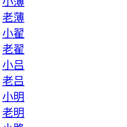
小薄
老薄
小翟
老翟
小吕
老吕
小明
老明