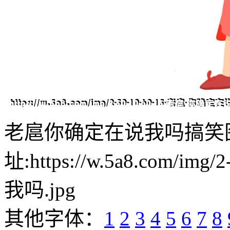
老扈你确定在说我吗搞笑
址:https://w.5a8.com/i
我吗.jpg
其他字体：
1
2
3
4
5
6
7
8