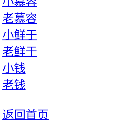
小慕容
老慕容
小鲜于
老鲜于
小钱
老钱
返回首页