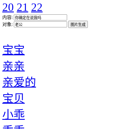
20
21
22
内容:
对象:
宝宝
亲亲
亲爱的
宝贝
小乖