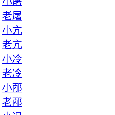
小屠
老屠
小亢
老亢
小冷
老冷
小邴
老邴