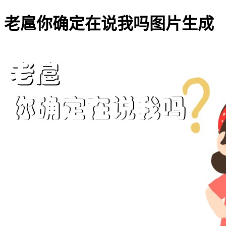
老扈你确定在说我吗图片生成