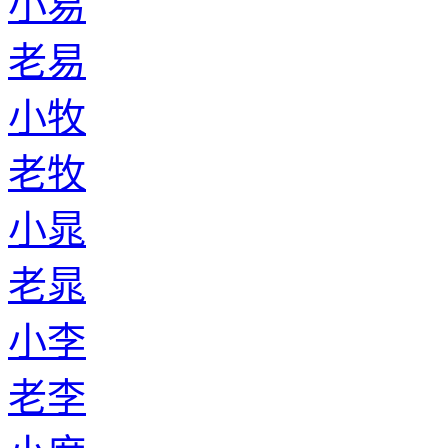
小易
老易
小牧
老牧
小晁
老晁
小李
老李