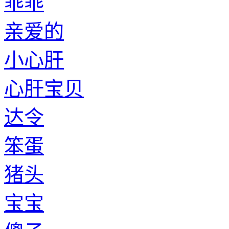
乖乖
亲爱的
小心肝
心肝宝贝
达令
笨蛋
猪头
宝宝