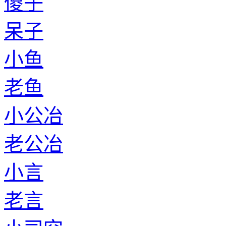
傻子
呆子
小鱼
老鱼
小公冶
老公冶
小言
老言