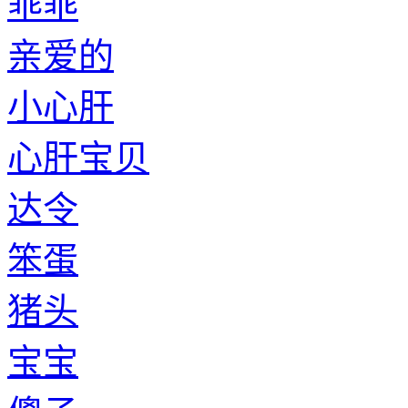
乖乖
亲爱的
小心肝
心肝宝贝
达令
笨蛋
猪头
宝宝