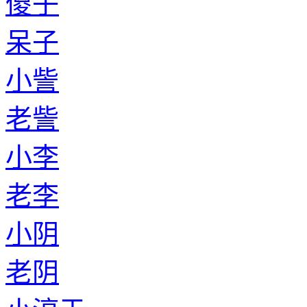
傻子
呆子
小訾
老訾
小李
老李
小阴
老阴