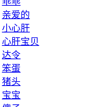
乖乖
亲爱的
小心肝
心肝宝贝
达令
笨蛋
猪头
宝宝