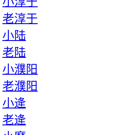
小淳于
老淳于
小陆
老陆
小濮阳
老濮阳
小逄
老逄