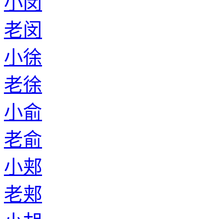
小闵
老闵
小徐
老徐
小俞
老俞
小郏
老郏