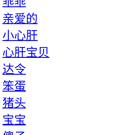
乖乖
亲爱的
小心肝
心肝宝贝
达令
笨蛋
猪头
宝宝