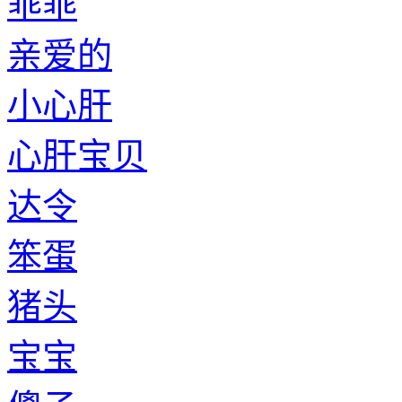
乖乖
亲爱的
小心肝
心肝宝贝
达令
笨蛋
猪头
宝宝