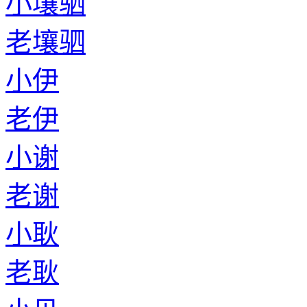
小壤驷
老壤驷
小伊
老伊
小谢
老谢
小耿
老耿