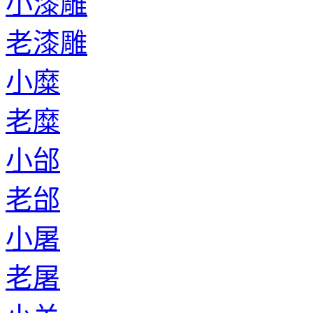
小漆雕
老漆雕
小糜
老糜
小邰
老邰
小屠
老屠