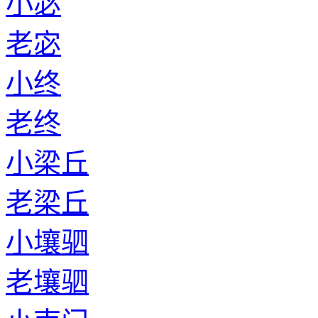
小宓
老宓
小终
老终
小梁丘
老梁丘
小壤驷
老壤驷