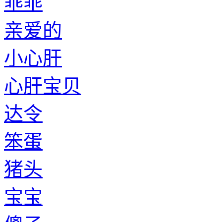
乖乖
亲爱的
小心肝
心肝宝贝
达令
笨蛋
猪头
宝宝