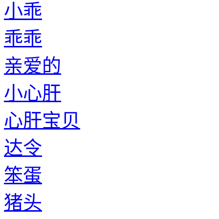
小乖
乖乖
亲爱的
小心肝
心肝宝贝
达令
笨蛋
猪头