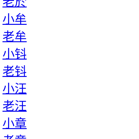
老於
小牟
老牟
小钭
老钭
小汪
老汪
小章