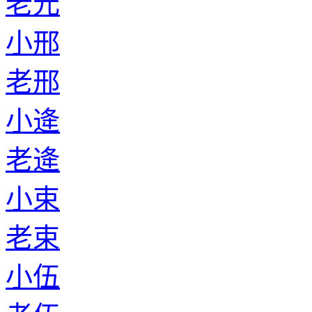
老元
小邢
老邢
小逄
老逄
小束
老束
小伍