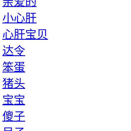
亲爱的
小心肝
心肝宝贝
达令
笨蛋
猪头
宝宝
傻子