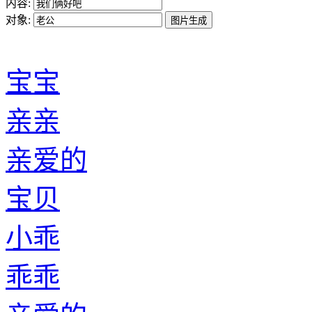
内容:
对象:
宝宝
亲亲
亲爱的
宝贝
小乖
乖乖