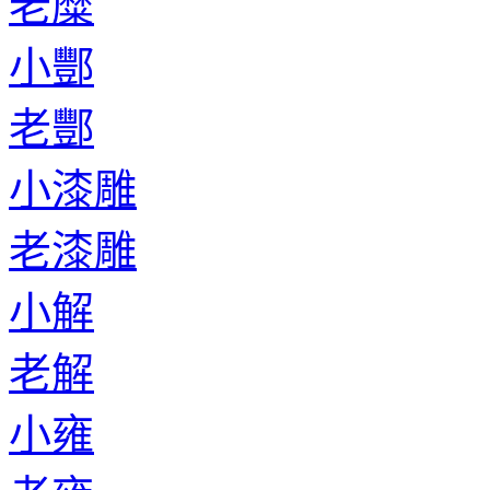
老糜
小酆
老酆
小漆雕
老漆雕
小解
老解
小雍