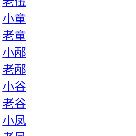
老伍
小童
老童
小邴
老邴
小谷
老谷
小凤