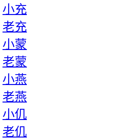
小充
老充
小蒙
老蒙
小燕
老燕
小仉
老仉