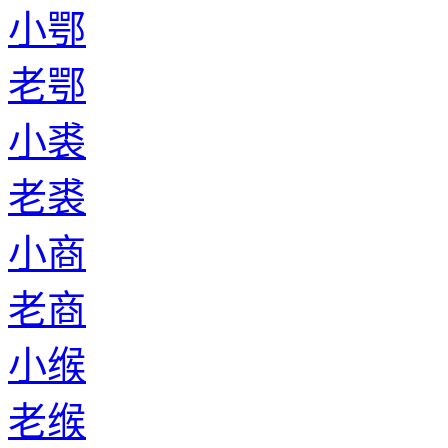
小鄂
老鄂
小裘
老裘
小商
老商
小缑
老缑