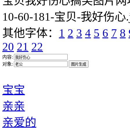
宝贝我好伤心搞笑图片网址:https
10-60-181-宝贝-我好伤心.
其他字体：
1
2
3
4
5
6
7
8
20
21
22
内容:
对象:
宝宝
亲亲
亲爱的