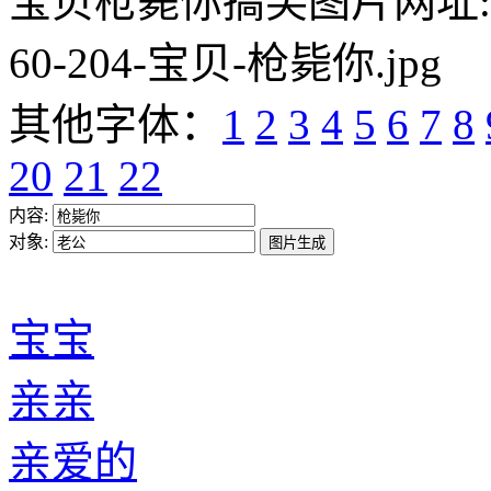
宝贝枪毙你搞笑图片网址:https:/
60-204-宝贝-枪毙你.jpg
其他字体：
1
2
3
4
5
6
7
8
20
21
22
内容:
对象:
宝宝
亲亲
亲爱的