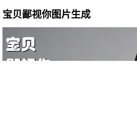
宝贝鄙视你图片生成