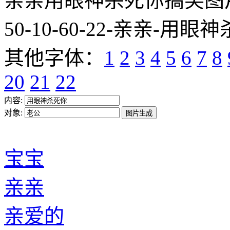
亲亲用眼神杀死你搞笑图片网址:htt
50-10-60-22-亲亲-用眼神
其他字体：
1
2
3
4
5
6
7
8
20
21
22
内容:
对象:
宝宝
亲亲
亲爱的