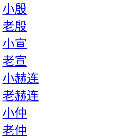
小殷
老殷
小宣
老宣
小赫连
老赫连
小仲
老仲