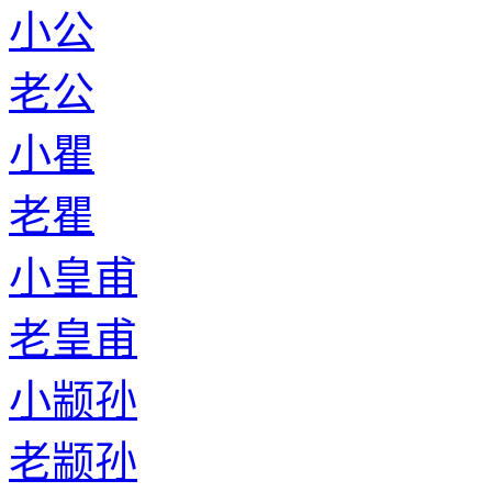
小公
老公
小瞿
老瞿
小皇甫
老皇甫
小颛孙
老颛孙