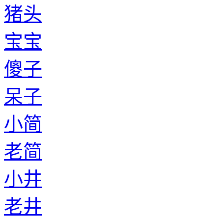
猪头
宝宝
傻子
呆子
小简
老简
小井
老井