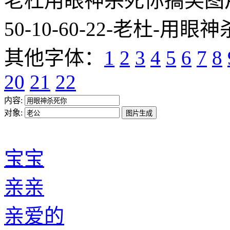
老杜用眼神杀死你搞笑图片网址:htt
50-10-60-22-老杜-用眼神
其他字体：
1
2
3
4
5
6
7
8
20
21
22
内容:
对象:
宝宝
亲亲
亲爱的