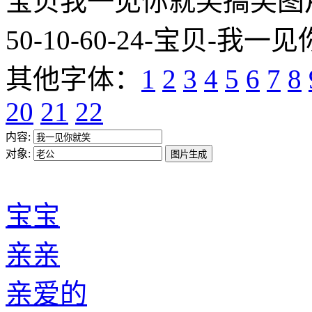
宝贝我一见你就笑搞笑图片网址:htt
50-10-60-24-宝贝-我一见
其他字体：
1
2
3
4
5
6
7
8
20
21
22
内容:
对象:
宝宝
亲亲
亲爱的