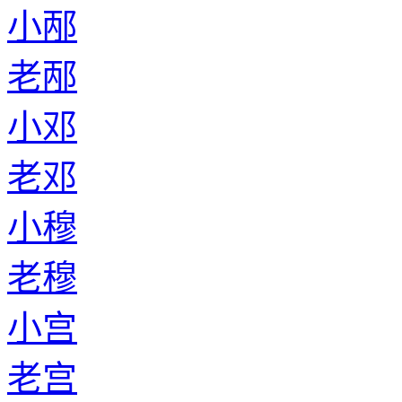
小邴
老邴
小邓
老邓
小穆
老穆
小宫
老宫