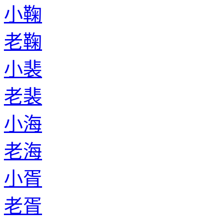
小鞠
老鞠
小裴
老裴
小海
老海
小胥
老胥