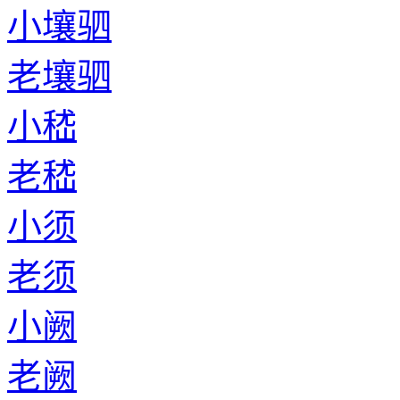
小壤驷
老壤驷
小嵇
老嵇
小须
老须
小阙
老阙