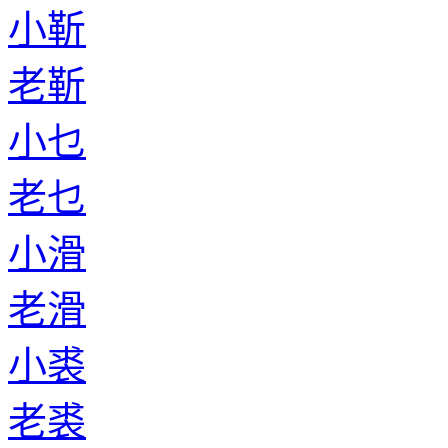
小靳
老靳
小乜
老乜
小滑
老滑
小裘
老裘