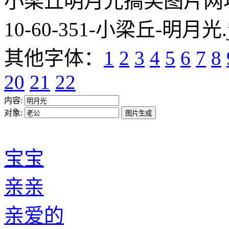
小梁丘明月光搞笑图片网址:https
10-60-351-小梁丘-明月光.
其他字体：
1
2
3
4
5
6
7
8
20
21
22
内容:
对象:
宝宝
亲亲
亲爱的