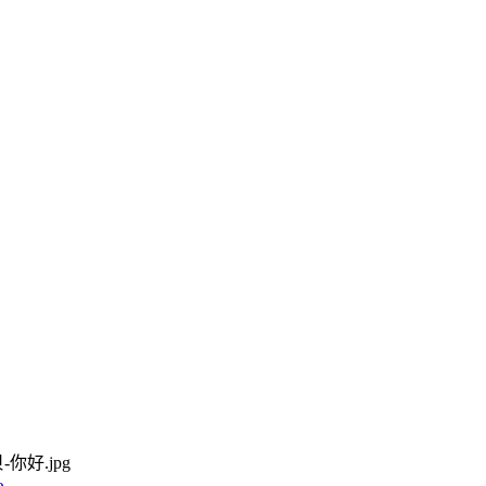
贝-你好.jpg