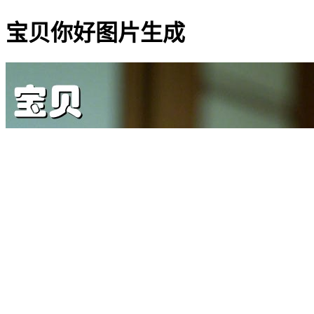
宝贝你好图片生成