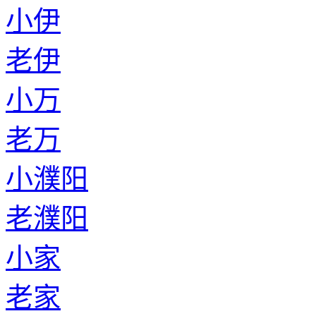
小伊
老伊
小万
老万
小濮阳
老濮阳
小家
老家