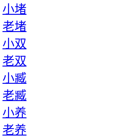
小堵
老堵
小双
老双
小臧
老臧
小养
老养