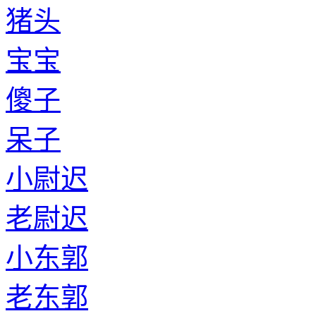
猪头
宝宝
傻子
呆子
小尉迟
老尉迟
小东郭
老东郭