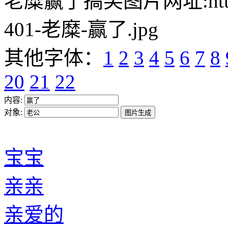
老糜赢了搞笑图片网址:https://w
401-老糜-赢了.jpg
其他字体：
1
2
3
4
5
6
7
8
20
21
22
内容:
对象:
宝宝
亲亲
亲爱的