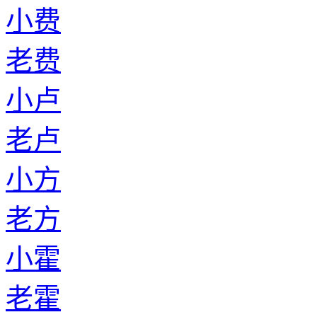
小费
老费
小卢
老卢
小方
老方
小霍
老霍