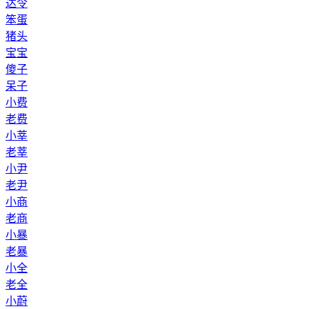
达令
笨蛋
猪头
宝宝
傻子
呆子
小费
老费
小莘
老莘
小尹
老尹
小商
老商
小暴
老暴
小全
老全
小蔚