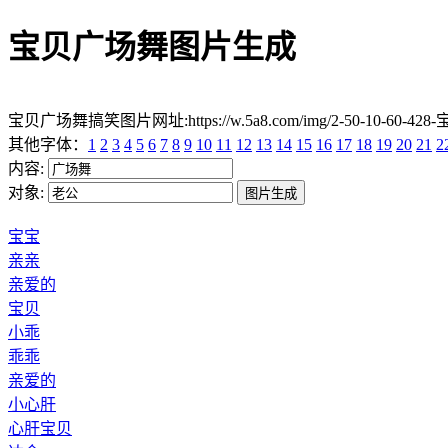
宝贝广场舞图片生成
宝贝广场舞搞笑图片网址:https://w.5a8.com/img/2-50-10-60-428
其他字体：
1
2
3
4
5
6
7
8
9
10
11
12
13
14
15
16
17
18
19
20
21
2
内容:
对象:
宝宝
亲亲
亲爱的
宝贝
小乖
乖乖
亲爱的
小心肝
心肝宝贝