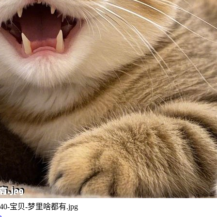
-440-宝贝-梦里啥都有.jpg