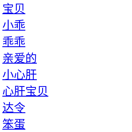
宝贝
小乖
乖乖
亲爱的
小心肝
心肝宝贝
达令
笨蛋