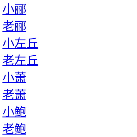
小郦
老郦
小左丘
老左丘
小萧
老萧
小鲍
老鲍