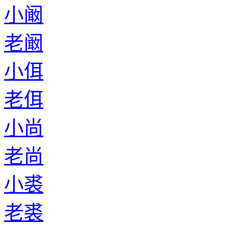
小阚
老阚
小佴
老佴
小尚
老尚
小裘
老裘