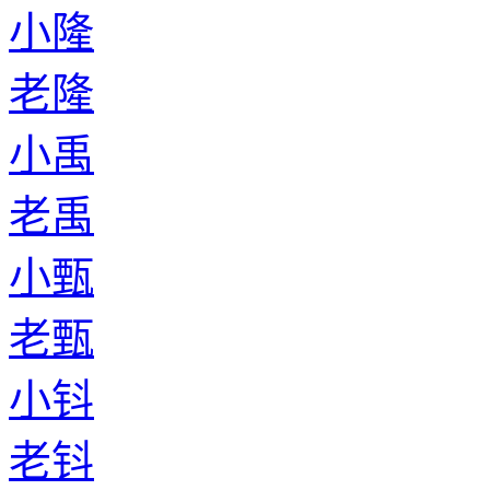
小隆
老隆
小禹
老禹
小甄
老甄
小钭
老钭