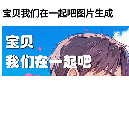
宝贝我们在一起吧图片生成