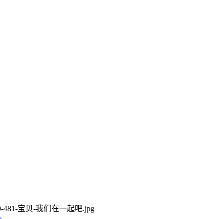
60-481-宝贝-我们在一起吧.jpg