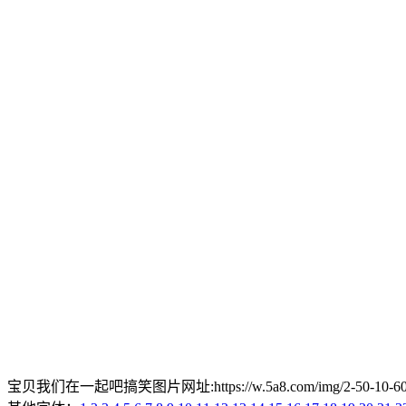
宝贝我们在一起吧搞笑图片网址:https://w.5a8.com/img/2-50-10-